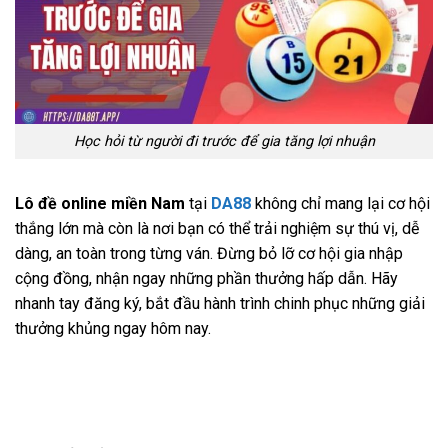
Học hỏi từ người đi trước để gia tăng lợi nhuận
Lô đề online miền Nam
tại
DA88
không chỉ mang lại cơ hội
thắng lớn mà còn là nơi bạn có thể trải nghiệm sự thú vị, dễ
dàng, an toàn trong từng ván. Đừng bỏ lỡ cơ hội gia nhập
cộng đồng, nhận ngay những phần thưởng hấp dẫn. Hãy
nhanh tay đăng ký, bắt đầu hành trình chinh phục những giải
thưởng khủng ngay hôm nay.