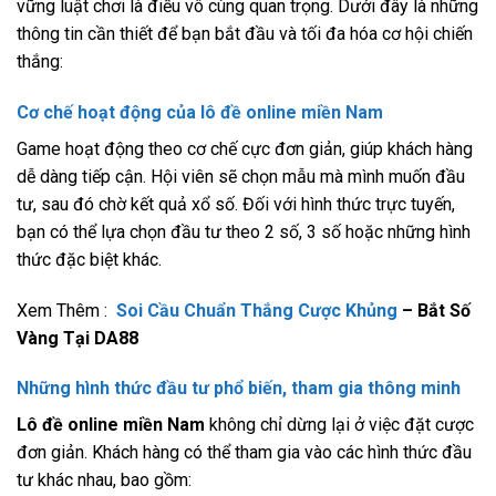
vững luật chơi là điều vô cùng quan trọng. Dưới đây là những
thông tin cần thiết để bạn bắt đầu và tối đa hóa cơ hội chiến
thắng:
Cơ chế hoạt động của lô đề online miền Nam
Game hoạt động theo cơ chế cực đơn giản, giúp khách hàng
dễ dàng tiếp cận. Hội viên sẽ chọn mẫu mà mình muốn đầu
tư, sau đó chờ kết quả xổ số. Đối với hình thức trực tuyến,
bạn có thể lựa chọn đầu tư theo 2 số, 3 số hoặc những hình
thức đặc biệt khác.
Xem Thêm :
Soi Cầu Chuẩn Thắng Cược Khủng
– Bắt Số
Vàng Tại DA88
Những hình thức đầu tư phổ biến, tham gia thông minh
Lô đề online miền Nam
không chỉ dừng lại ở việc đặt cược
đơn giản. Khách hàng có thể tham gia vào các hình thức đầu
tư khác nhau, bao gồm: