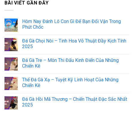
BÀI VIẾT GẦN ĐÂY
Hôm Nay Đánh Lô Con Gì Để Bạn Đổi Vận Trong
Phút Chốc
Đá Gà Chọi Nòi – Tinh Hoa Võ Thuật Đầy Kịch Tính
2025
Đá Gà Tre – Môn Thi Đấu Kinh Điển Của Những
Chiến Kê
Thế Đá Gà Xạ – Tuyệt Kỹ Linh Hoạt Của Những
Chiến Kê
Đá Gà Hồi Mã Thương – Chiến Thuật Đặc Sắc Nhất
2025