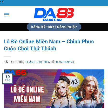
Chuyển
"
"
đến
nội
dung
ĐĂNG KÝ +88K / ĐĂNG NHẬP
Lô Đề Online Miền Nam – Chinh Phục
Cuộc Chơi Thử Thách
ĐÃ ĐĂNG TRÊN
THÁNG 5 10, 2025
BỞI
DANGBAI123
10
Th5