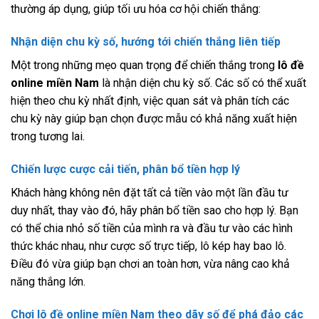
thường áp dụng, giúp tối ưu hóa cơ hội chiến thắng:
Nhận diện chu kỳ số, hướng tới chiến thắng liên tiếp
Một trong những mẹo quan trọng để chiến thắng trong
lô đề
online miền Nam
là nhận diện chu kỳ số. Các số có thể xuất
hiện theo chu kỳ nhất định, việc quan sát và phân tích các
chu kỳ này giúp bạn chọn được mẫu có khả năng xuất hiện
trong tương lai.
Chiến lược cược cải tiến, phân bổ tiền hợp lý
Khách hàng không nên đặt tất cả tiền vào một lần đầu tư
duy nhất, thay vào đó, hãy phân bổ tiền sao cho hợp lý. Bạn
có thể chia nhỏ số tiền của mình ra và đầu tư vào các hình
thức khác nhau, như cược số trực tiếp, lô kép hay bao lô.
Điều đó vừa giúp bạn chơi an toàn hơn, vừa nâng cao khả
năng thắng lớn.
Chơi lô đề online miền Nam theo dãy số để phá đảo các