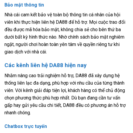
Bảo mật thông tin
Nhà cái cam kết bảo vệ toàn bộ thông tin cá nhân của hội
viên khi thực hiện liên hệ DA88 để hỗ trợ. Mọi cuộc trao đổi
đều được mã hóa bảo mật, không chia sẻ cho bên thứ ba
dưới bất kỳ hình thức nào. Nhờ chính sách bảo mật nghiêm
ngặt, người chơi hoàn toàn yên tâm về quyền riêng tư khi
giao dịch với nhà cái.
Các kênh liên hệ DA88 hiện nay
Nhằm nâng cao trải nghiệm hỗ trợ, DA88 đã xây dựng hệ
thống liên lạc đa dạng, phù hợp với nhu cầu của từng thành
viên. Với kênh giải đáp tiện lợi, khách hàng có thể chủ động
chọn phương thức phù hợp nhất. Dù bạn đang cần tư vấn
gấp hay gửi yêu cầu chi tiết, DA88 đều có phương án hỗ trợ
nhanh chóng.
Chatbox trực tuyến