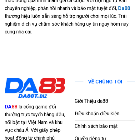
mắc trong quá trình tham gia cá cược. Với đội ngũ tư vấn
chuyên nghiệp, phản hồi nhanh và bảo mật tuyệt đối,
Da88
thương hiệu luôn sẵn sàng hỗ trợ người chơi mọi lúc. Trải
nghiệm dịch vụ chăm sóc khách hàng uy tín ngay hôm nay
cùng nhà cái.
VỀ CHÚNG TÔI
Giới Thiệu da88
DA
88
là cổng game đổi
Điều khoản điều kiện
thưởng trực tuyến hàng đầu,
nổi bật tại Việt Nam và khu
Chính sách bảo mật
vực châu Á. Với giấy phép
hoạt động từ chính phủ
Quyền riêng tư