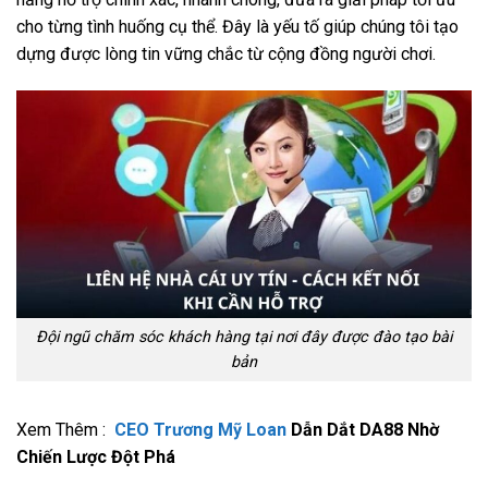
cho từng tình huống cụ thể. Đây là yếu tố giúp chúng tôi tạo
dựng được lòng tin vững chắc từ cộng đồng người chơi.
Đội ngũ chăm sóc khách hàng tại nơi đây được đào tạo bài
bản
Xem Thêm :
CEO Trương Mỹ Loan
Dẫn Dắt DA88 Nhờ
Chiến Lược Đột Phá