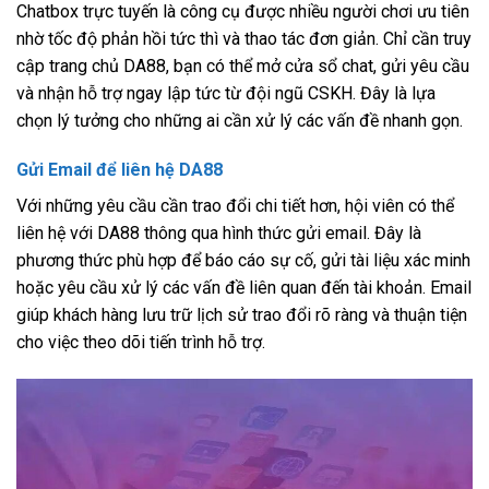
Chatbox trực tuyến là công cụ được nhiều người chơi ưu tiên
nhờ tốc độ phản hồi tức thì và thao tác đơn giản. Chỉ cần truy
cập trang chủ DA88, bạn có thể mở cửa sổ chat, gửi yêu cầu
và nhận hỗ trợ ngay lập tức từ đội ngũ CSKH. Đây là lựa
chọn lý tưởng cho những ai cần xử lý các vấn đề nhanh gọn.
Gửi Email để liên hệ DA88
Với những yêu cầu cần trao đổi chi tiết hơn, hội viên có thể
liên hệ với DA88 thông qua hình thức gửi email. Đây là
phương thức phù hợp để báo cáo sự cố, gửi tài liệu xác minh
hoặc yêu cầu xử lý các vấn đề liên quan đến tài khoản. Email
giúp khách hàng lưu trữ lịch sử trao đổi rõ ràng và thuận tiện
cho việc theo dõi tiến trình hỗ trợ.